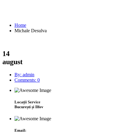
Michale Desulva
Home
Michale Desulva
14
august
By: admin
Comments: 0
Locații Service
București și Ilfov
Email: