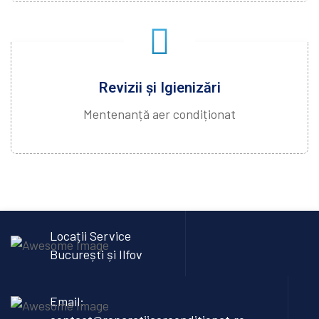
Revizii și Igienizări
Mentenanță aer condiționat
Locații Service
București și Ilfov
Email: