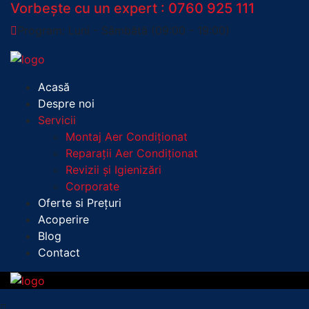
Vorbește cu un expert :
0760 925 111
Program: Luni - Sâmbătă (09:00 - 19:00)
Acasă
Despre noi
Servicii
Montaj Aer Condiționat
Reparații Aer Condiționat
Revizii și Igienizări
Corporate
Oferte si Prețuri
Acoperire
Blog
Contact