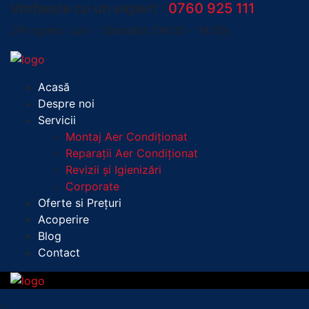
Vorbește cu un expert :
0760 925 111
Program: Luni - Sâmbătă (09:00 - 19:00)
Acasă
Despre noi
Servicii
Montaj Aer Condiționat
Reparații Aer Condiționat
Revizii și Igienizări
Corporate
Oferte si Prețuri
Acoperire
Blog
Contact