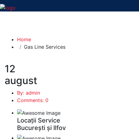
Gas Line Services
Home
Gas Line Services
12
august
By: admin
Comments: 0
Locații Service
București și Ilfov