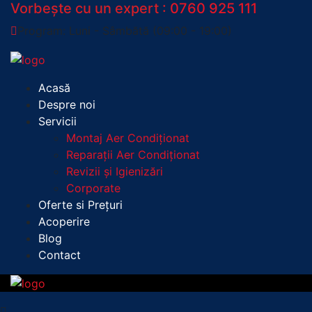
Vorbește cu un expert :
0760 925 111
Program: Luni - Sâmbătă (09:00 - 19:00)
Acasă
Despre noi
Servicii
Montaj Aer Condiționat
Reparații Aer Condiționat
Revizii și Igienizări
Corporate
Oferte si Prețuri
Acoperire
Blog
Contact