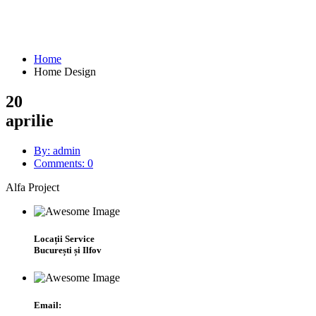
Home Design
Home
Home Design
20
aprilie
By: admin
Comments: 0
Alfa Project
Locații Service
București și Ilfov
Email: