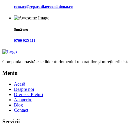
contact@reparatiiaerconditionat.ro
Sună-ne:
0760 925 111
Compania noastră este lider în domeniul reparațiilor și întreținerii sistem
Meniu
Acasă
Despre noi
Oferte si Prețuri
Acoperire
Blog
Contact
Servicii