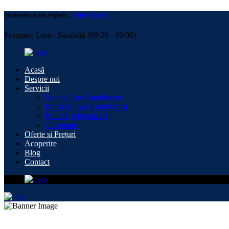
Vorbește cu un expert :
0760 925 111
Program: Luni - Sâmbătă (09:00 - 19:00)
Acasă
Despre noi
Servicii
Montaj Aer Condiționat
Reparații Aer Condiționat
Revizii și Igienizări
Corporate
Oferte si Prețuri
Acoperire
Blog
Contact