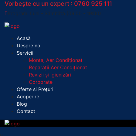
Vorbește cu un expert :
0760 925 111
Program: Luni - Sâmbătă (09:00 - 19:00)
Acasă
Despre noi
Servicii
Montaj Aer Condiționat
Reparații Aer Condiționat
Revizii și Igienizări
Corporate
Oferte si Prețuri
Acoperire
Blog
Contact