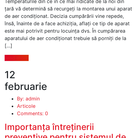
Temperaturile din ce în ce mai ridicate de la noi din
țară vă determină să recurgeţi la montarea unui aparat
de aer condiţionat. Decizia cumpărării vine repede,
însă, înainte de a face achiziţia, aflaţi ce tip de aparat
este mai potrivit pentru locuinţa dvs. În cumpărarea
aparatului de aer condiţionat trebuie să porniţi de la
[…]
read more
12
februarie
By: admin
Articole
Comments: 0
Importanța întreținerii
preventive pentru sistemul de