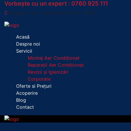
Vorbește cu un expert :
0760 925 111
Program: Luni - Sâmbătă (09:00 - 19:00)
Acasă
Despre noi
Servicii
Montaj Aer Condiționat
Reparații Aer Condiționat
Revizii și Igienizări
Corporate
Oferte si Prețuri
Acoperire
Blog
Contact