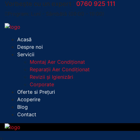
Vorbește cu un expert :
0760 925 111
Program: Luni - Sâmbătă (09:00 - 19:00)
Acasă
Despre noi
Servicii
Montaj Aer Condiționat
Reparații Aer Condiționat
Revizii și Igienizări
Corporate
Oferte si Prețuri
Acoperire
Blog
Contact