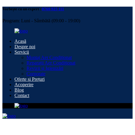
Vorbește cu un expert :
0760 925 111
Program: Luni - Sâmbătă (09:00 - 19:00)
Acasă
Despre noi
Servicii
Montaj Aer Condiționat
Reparații Aer Condiționat
Revizii și Igienizări
Corporate
Oferte si Prețuri
Acoperire
Blog
Contact