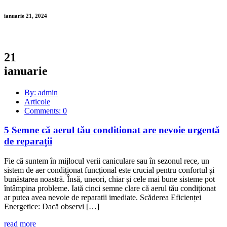
ianuarie 21, 2024
21
ianuarie
By: admin
Articole
Comments: 0
5 Semne că aerul tău conditionat are nevoie urgentă
de reparații
Fie că suntem în mijlocul verii caniculare sau în sezonul rece, un
sistem de aer condiționat funcțional este crucial pentru confortul și
bunăstarea noastră. Însă, uneori, chiar și cele mai bune sisteme pot
întâmpina probleme. Iată cinci semne clare că aerul tău condiționat
ar putea avea nevoie de reparatii imediate. Scăderea Eficienței
Energetice: Dacă observi […]
read more