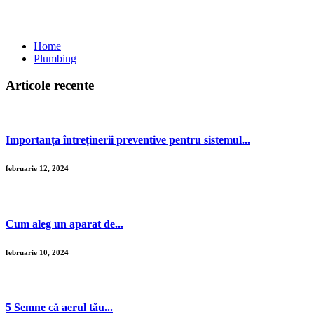
Blog Left Sidebar
Home
Plumbing
Articole recente
Importanța întreținerii preventive pentru sistemul...
februarie 12, 2024
Cum aleg un aparat de...
februarie 10, 2024
5 Semne că aerul tău...