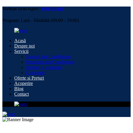
Vorbește cu un expert :
0760 925 111
Program: Luni - Sâmbătă (09:00 - 19:00)
Acasă
Despre noi
Servicii
Montaj Aer Condiționat
Reparații Aer Condiționat
Revizii și Igienizări
Corporate
Oferte si Prețuri
Acoperire
Blog
Contact