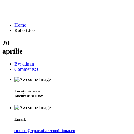
Robert Joe
Home
Robert Joe
20
aprilie
By: admin
Comments: 0
Locații Service
București și Ilfov
Email:
contact@reparatiiaerconditionat.ro