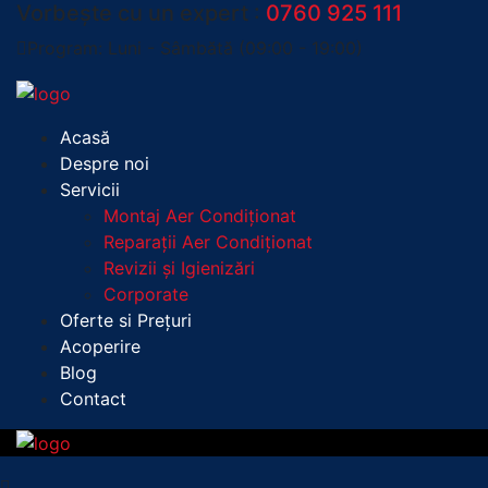
Vorbește cu un expert :
0760 925 111
Program: Luni - Sâmbătă (09:00 - 19:00)
Acasă
Despre noi
Servicii
Montaj Aer Condiționat
Reparații Aer Condiționat
Revizii și Igienizări
Corporate
Oferte si Prețuri
Acoperire
Blog
Contact